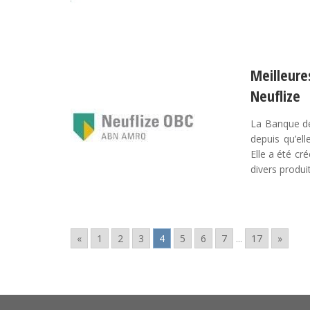
Meilleur
Neuflize
La Banque de
depuis qu’el
Elle a été cr
divers produit
«
1
2
3
4
5
6
7
...
17
»