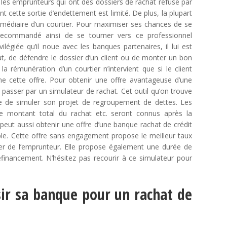
les emprunteurs qui ont des dossiers de rachat refusé par
cette sortie d’endettement est limité. De plus, la plupart
ermédiaire d’un courtier. Pour maximiser ses chances de se
st recommandé ainsi de se tourner vers ce professionnel
vilégiée qu’il noue avec les banques partenaires, il lui est
hat, de défendre le dossier d’un client ou de monter un bon
a rémunération d’un courtier n’intervient que si le client
gne cette offre. Pour obtenir une offre avantageuse d’une
e passer par un simulateur de rachat. Cet outil qu’on trouve
e de simuler son projet de regroupement de dettes. Les
le montant total du rachat etc. seront connus après la
t peut aussi obtenir une offre d’une banque rachat de crédit
ble. Cette offre sans engagement propose le meilleur taux
cier de l’emprunteur. Elle propose également une durée de
inancement. N’hésitez pas recourir à ce simulateur pour
sir sa banque pour un rachat de