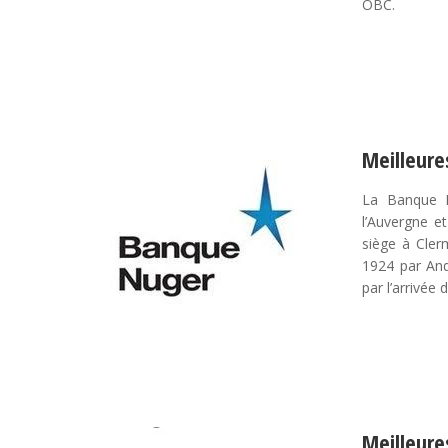
OBC.
Meilleure
La Banque N
l’Auvergne et
siège à Cler
1924 par And
par l’arrivée 
Meilleure