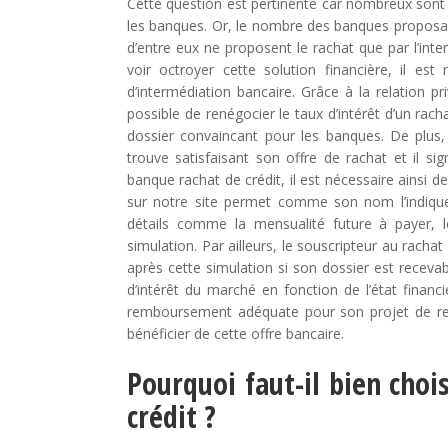
Cette question est pertinente car nombreux sont 
les banques. Or, le nombre des banques proposant 
d’entre eux ne proposent le rachat que par l’int
voir octroyer cette solution financière, il e
d’intermédiation bancaire. Grâce à la relation pri
possible de renégocier le taux d’intérêt d’un rac
dossier convaincant pour les banques. De plus, l
trouve satisfaisant son offre de rachat et il si
banque rachat de crédit, il est nécessaire ainsi d
sur notre site permet comme son nom l’indiqu
détails comme la mensualité future à payer, 
simulation. Par ailleurs, le souscripteur au racha
après cette simulation si son dossier est receva
d’intérêt du marché en fonction de l’état finan
remboursement adéquate pour son projet de ref
bénéficier de cette offre bancaire.
Pourquoi faut-il bien choi
crédit ?