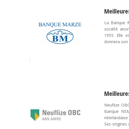
Meilleure
La Banque M
société anon
1955. Elle e
donnera son 
Meilleure
Neuflize OBC
Banque NSMD
néerlandaise
Ses origines