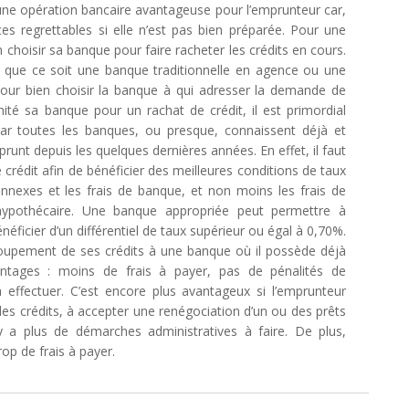
une opération bancaire avantageuse pour l’emprunteur car,
s regrettables si elle n’est pas bien préparée. Pour une
n choisir sa banque pour faire racheter les crédits en cours.
e que ce soit une banque traditionnelle en agence ou une
r pour bien choisir la banque à qui adresser la demande de
nité sa banque pour un rachat de crédit, il est primordial
 car toutes les banques, ou presque, connaissent déjà et
prunt depuis les quelques dernières années. En effet, il faut
 crédit afin de bénéficier des meilleures conditions de taux
onnexes et les frais de banque, et non moins les frais de
t hypothécaire. Une banque appropriée peut permettre à
éficier d’un différentiel de taux supérieur ou égal à 0,70%.
roupement de ses crédits à une banque où il possède déjà
tages : moins de frais à payer, pas de pénalités de
effectuer. C’est encore plus avantageux si l’emprunteur
des crédits, à accepter une renégociation d’un ou des prêts
’y a plus de démarches administratives à faire. De plus,
op de frais à payer.