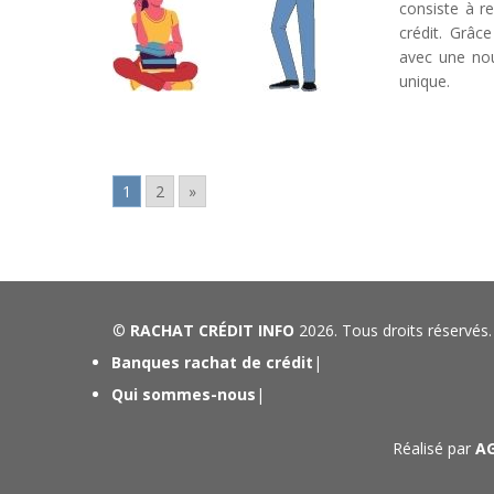
consiste à r
crédit. Grâc
avec une no
unique.
1
2
»
©
RACHAT CRÉDIT INFO
2026. Tous droits réservés.
Banques rachat de crédit
|
Qui sommes-nous
|
Réalisé par
A