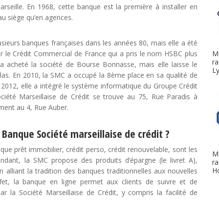
arseille. En 1968, cette banque est la première à installer en
au siège qu’en agences.
usieurs banques françaises dans les années 80, mais elle a été
ar le Crédit Commercial de France qui a pris le nom HSBC plus
M
r
 a acheté la société de Bourse Bonnasse, mais elle laisse le
L
llas. En 2010, la SMC a occupé la 8ème place en sa qualité de
2012, elle a intégré le système informatique du Groupe Crédit
iété Marseillaise de Crédit se trouve au 75, Rue Paradis à
ement au 4, Rue Auber.
a Banque Société marseillaise de crédit ?
 que prêt immobilier, crédit perso, crédit renouvelable, sont les
M
endant, la SMC propose des produits d’épargne (le livret A),
ra
Ho
en alliant la tradition des banques traditionnelles aux nouvelles
fet, la banque en ligne permet aux clients de suivre et de
 la Société Marseillaise de Crédit, y compris la facilité de