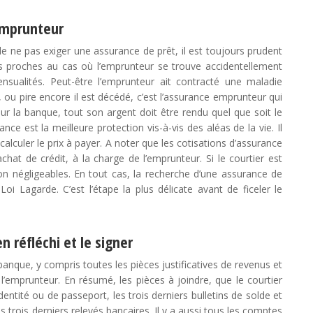
emprunteur
de ne pas exiger une assurance de prêt, il est toujours prudent
es proches au cas où l’emprunteur se trouve accidentellement
nsualités. Peut-être l’emprunteur ait contracté une maladie
l, ou pire encore il est décédé, c’est l’assurance emprunteur qui
ur la banque, tout son argent doit être rendu quel que soit le
ance est la meilleure protection vis-à-vis des aléas de la vie. Il
 calculer le prix à payer. A noter que les cotisations d’assurance
hat de crédit, à la charge de l’emprunteur. Si le courtier est
non négligeables. En tout cas, la recherche d’une assurance de
i Lagarde. C’est l’étape la plus délicate avant de ficeler le
en réfléchi et le signer
 banque, y compris toutes les pièces justificatives de revenus et
e l’emprunteur. En résumé, les pièces à joindre, que le courtier
identité ou de passeport, les trois derniers bulletins de solde et
s trois derniers relevés bancaires. Il y a aussi tous les comptes